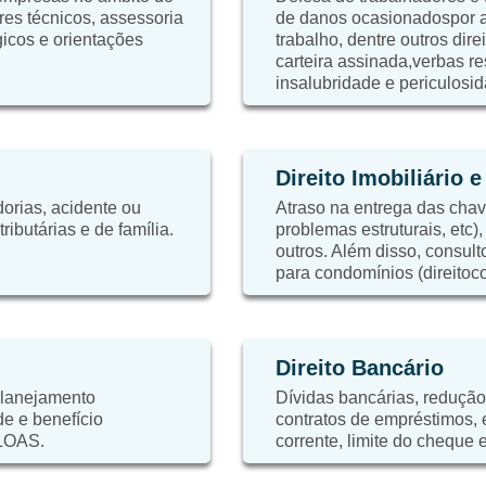
res técnicos, assessoria
de danos ocasionadospor a
égicos e orientações
trabalho, dentre outros dire
carteira assinada,verbas re
insalubridade e periculosid
Direito Imobiliário 
orias, acidente ou
Atraso na entrega das chaves
ibutárias e de família.
problemas estruturais, etc)
outros. Além disso, consulto
para condomínios (direitoc
Direito Bancário
planejamento
Dívidas bancárias, redução
de e benefício
contratos de empréstimos,
 LOAS.
corrente, limite do cheque e