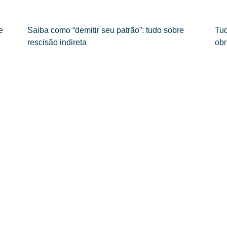
e
Saiba como “demitir seu patrão”: tudo sobre
Tud
rescisão indireta
obr