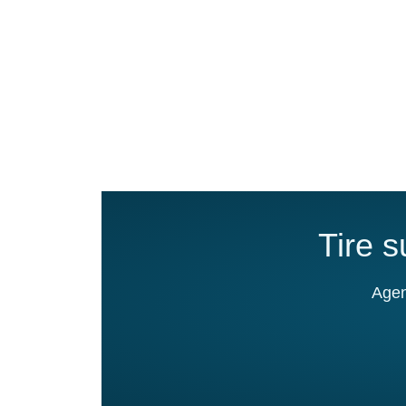
Tire 
Agen