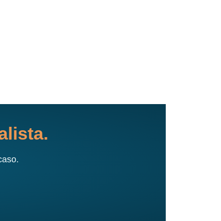
lista.
caso.