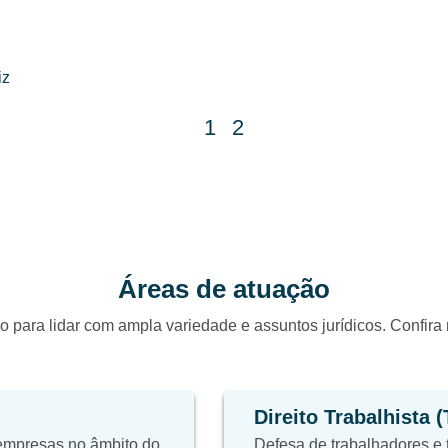
iz
1
2
Áreas de atuação
o para lidar com ampla variedade e assuntos jurídicos. Confir
Direito Trabalhista 
 empresas no âmbito do
Defesa de trabalhadores e 