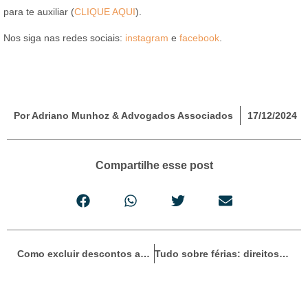
para te auxiliar (
CLIQUE AQUI
).
Nos siga nas redes sociais:
instagram
e
facebook
.
Por Adriano Munhoz & Advogados Associados
17/12/2024
Compartilhe esse post
Como excluir descontos associativos no benefício do INSS: guia completo
Tudo sobre férias: direitos do trabalhador e obrigações do empregador