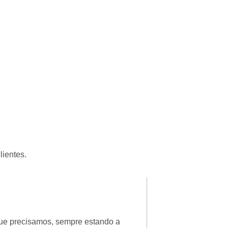
lientes.
Patricia Luciane
★
★
★
★
★
que precisamos, sempre estando a
Ótimo, fui muito be