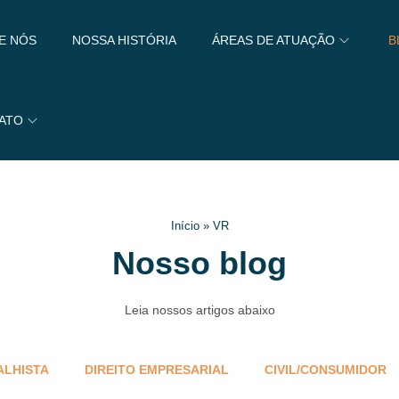
E NÓS
NOSSA HISTÓRIA
ÁREAS DE ATUAÇÃO
B
ATO
Início
»
VR
Nosso blog
Leia nossos artigos abaixo
ALHISTA
DIREITO EMPRESARIAL
CIVIL/CONSUMIDOR