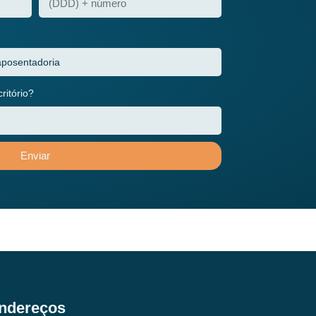
itório?
Enviar
ndereços