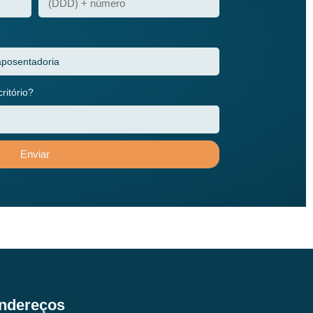
itório?
Enviar
ndereços