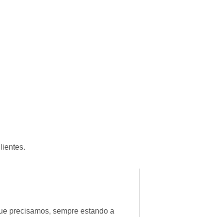
lientes.
Patricia Luciane
★
★
★
★
★
que precisamos, sempre estando a
Ótimo, fui muito be