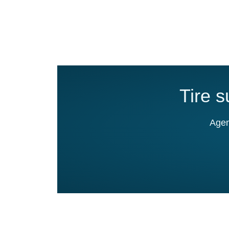
Tire 
Agen