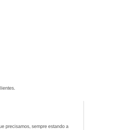
lientes.
Patricia Luciane
★
★
★
★
★
que precisamos, sempre estando a
Ótimo, fui muito be