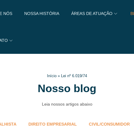
E NÓS
NOSSA HISTÓRIA
ÁREAS DE ATUAÇÃO
B
ATO
Início
»
Lei nº 6.019/74
Nosso blog
Leia nossos artigos abaixo
ALHISTA
DIREITO EMPRESARIAL
CIVIL/CONSUMIDOR