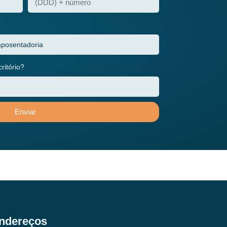
itório?
Enviar
ndereços