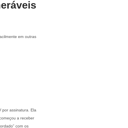
neráveis
facilmente em outras
por assinatura. Ela
 começou a receber
ncordado” com os