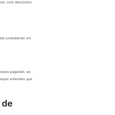
aras, com descontos
está contratando um
estava pagando, ao
 sequer entendeu que
 de