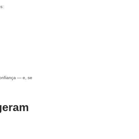
s:
confiança — e, se
 geram