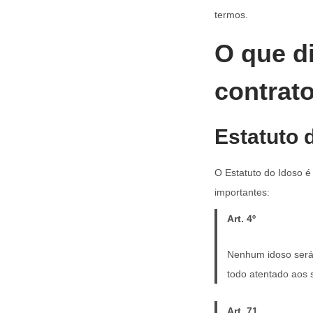
termos.
O que di
contrat
Estatuto 
O Estatuto do Idoso é
importantes:
Art. 4º
Nenhum idoso será o
todo atentado aos s
Art. 71