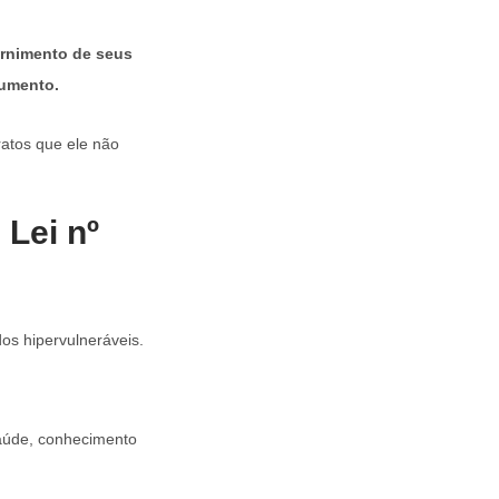
ernimento de seus
cumento.
ratos que ele não
Lei nº
os hipervulneráveis.
saúde, conhecimento