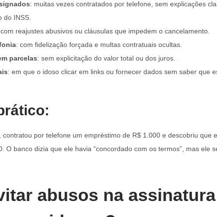
signados
: muitas vezes contratados por telefone, sem explicações cl
io do INSS.
 com reajustes abusivos ou cláusulas que impedem o cancelamento.
efonia
: com fidelização forçada e multas contratuais ocultas.
em parcelas
: sem explicitação do valor total ou dos juros.
ais
: em que o idoso clicar em links ou fornecer dados sem saber que 
rático:
, contratou por telefone um empréstimo de R$ 1.000 e descobriu que 
00. O banco dizia que ele havia “concordado com os termos”, mas ele
itar abusos na assinatura