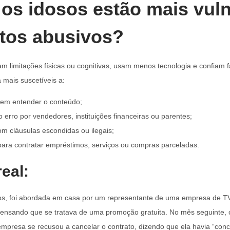
 os idosos estão mais vul
atos abusivos?
am limitações físicas ou cognitivas, usam menos tecnologia e confiam 
 mais suscetíveis a:
sem entender o conteúdo;
 erro por vendedores, instituições financeiras ou parentes;
om cláusulas escondidas ou ilegais;
ara contratar empréstimos, serviços ou compras parceladas.
eal:
os, foi abordada em casa por um representante de uma empresa de TV 
pensando que se tratava de uma promoção gratuita. No mês seguinte,
empresa se recusou a cancelar o contrato, dizendo que ela havia “co