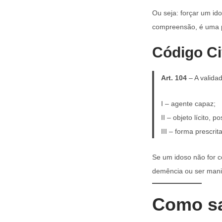
Ou seja: forçar um ido
compreensão, é uma pr
Código Civ
Art. 104
– A validad
I – agente capaz;
II – objeto lícito, 
III – forma prescrit
Se um idoso não for 
demência ou ser mani
Como sa