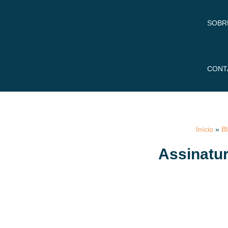
SOBR
CONT
Início
»
B
Assinatur