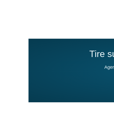
Tire 
Agen