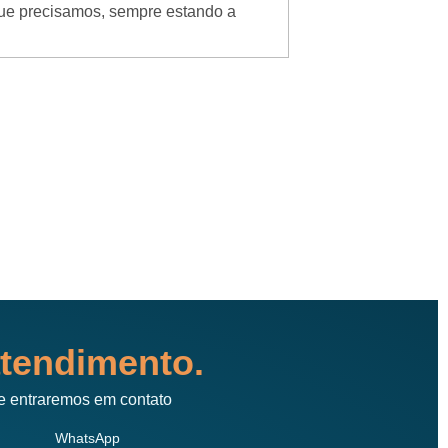
que precisamos, sempre estando a
Ótimo, fui muito be
Atendimento de prim
tendimento.
e entraremos em contato
WhatsApp