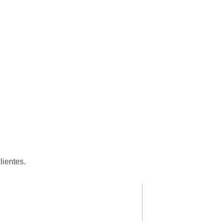
lientes.
Patricia Luciane
★
★
★
★
★