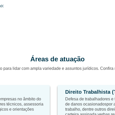
o:
Áreas de atuação
o para lidar com ampla variedade e assuntos jurídicos. Confir
Direito Trabalhista 
 empresas no âmbito do
Defesa de trabalhadores e 
res técnicos, assessoria
de danos ocasionadospor a
égicos e orientações
trabalho, dentre outros dire
carteira assinada,verbas re