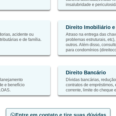
insalubridade e periculosid
Direito Imobiliário 
orias, acidente ou
Atraso na entrega das chaves
ibutárias e de família.
problemas estruturais, etc)
outros. Além disso, consulto
para condomínios (direitoc
Direito Bancário
planejamento
Dívidas bancárias, redução
de e benefício
contratos de empréstimos,
 LOAS.
corrente, limite do cheque e
Entre em contato e tire suas dúvidas