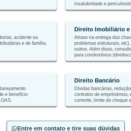
insalubridade e periculosid
Direito Imobiliário 
orias, acidente ou
Atraso na entrega das chaves
ibutárias e de família.
problemas estruturais, etc)
outros. Além disso, consulto
para condomínios (direitoc
Direito Bancário
planejamento
Dívidas bancárias, redução
de e benefício
contratos de empréstimos,
 LOAS.
corrente, limite do cheque e
Entre em contato e tire suas dúvidas