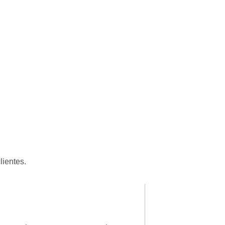
lientes.
Patricia Luciane
★
★
★
★
★