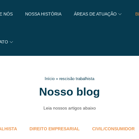
E NÓS
NOSSA HISTÓRIA
ÁREAS DE ATUAÇÃO
B
ATO
Início
»
rescisão trabalhista
Nosso blog
Leia nossos artigos abaixo
ALHISTA
DIREITO EMPRESARIAL
CIVIL/CONSUMIDOR