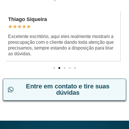
Patricia Luciane
★
★
★
★
★
Ótimo, fui muito bem atendida pelos advogados e
muito satisfeita. Parabéns Dr. Adriano Munhoz, a
todos os advogados e a sua equipe. Atendimento de
primeira.
Entre em contato e tire suas
dúvidas