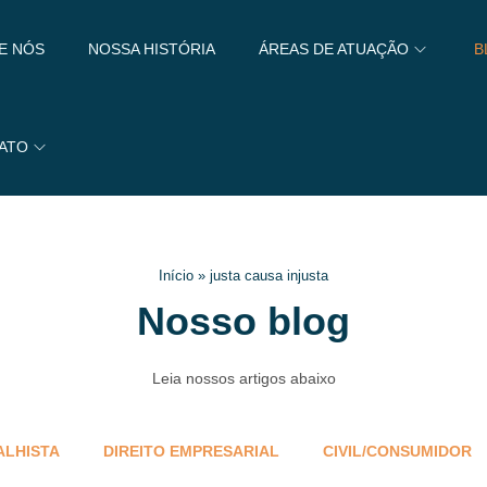
E NÓS
NOSSA HISTÓRIA
ÁREAS DE ATUAÇÃO
B
ATO
Início
»
justa causa injusta
Nosso blog
Leia nossos artigos abaixo
ALHISTA
DIREITO EMPRESARIAL
CIVIL/CONSUMIDOR