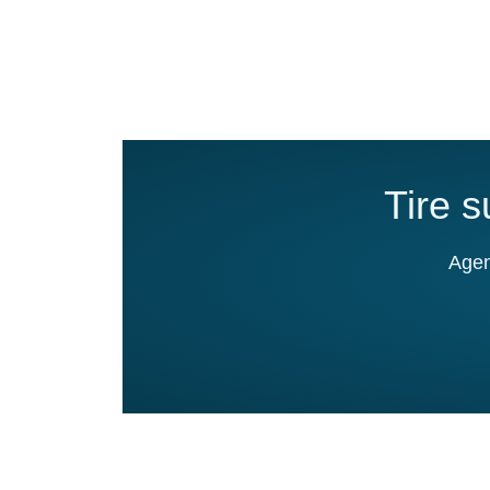
Tire 
Agen