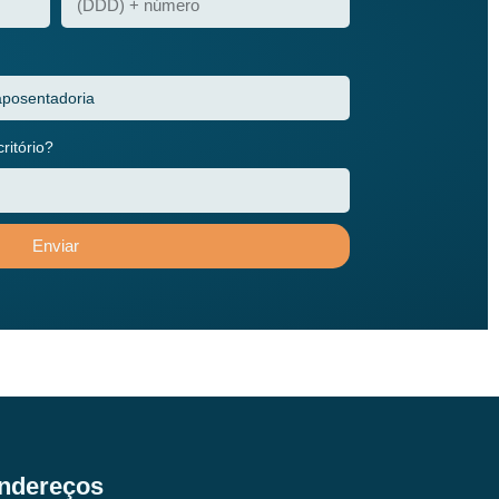
itório?
Enviar
ndereços