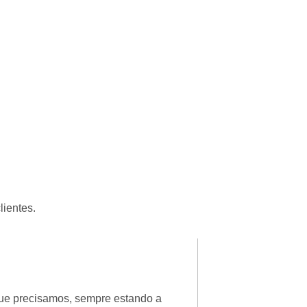
lientes.
Patricia Luciane
★
★
★
★
★
que precisamos, sempre estando a
Ótimo, fui muito be