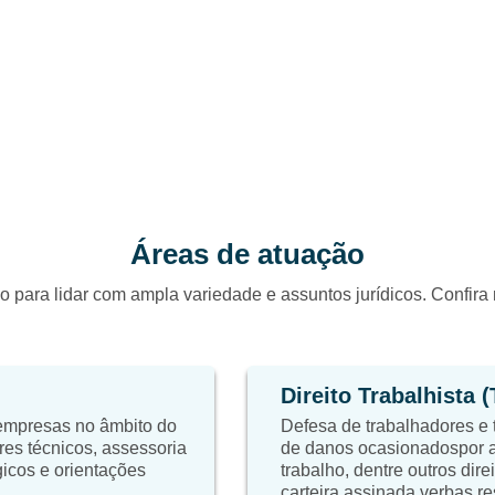
Áreas de atuação
o para lidar com ampla variedade e assuntos jurídicos. Confir
Direito Trabalhista 
 empresas no âmbito do
Defesa de trabalhadores e 
res técnicos, assessoria
de danos ocasionadospor a
égicos e orientações
trabalho, dentre outros dire
carteira assinada,verbas re