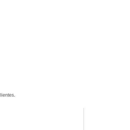
lientes.
Patricia Luciane
★
★
★
★
★