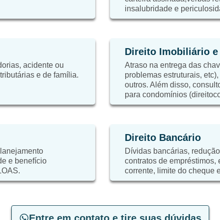
insalubridade e periculosid
Direito Imobiliário 
orias, acidente ou
Atraso na entrega das chaves
ibutárias e de família.
problemas estruturais, etc)
outros. Além disso, consulto
para condomínios (direitoc
Direito Bancário
planejamento
Dívidas bancárias, redução
de e benefício
contratos de empréstimos,
 LOAS.
corrente, limite do cheque e
Entre em contato e tire suas dúvidas