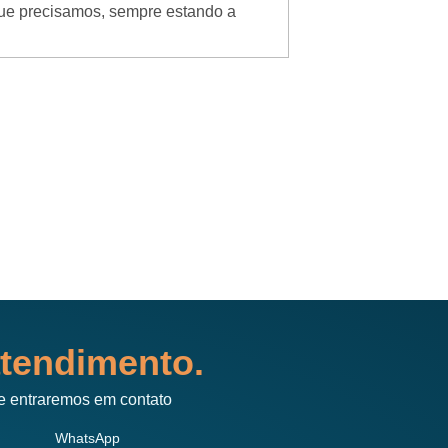
que precisamos, sempre estando a
Ótimo, fui muito be
Atendimento de prim
tendimento.
e entraremos em contato
WhatsApp