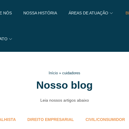
E NÓS
NOSSA HISTÓRIA
ÁREAS DE ATUAÇÃO
B
ATO
Início
»
cuidadores
Nosso blog
Leia nossos artigos abaixo
ALHISTA
DIREITO EMPRESARIAL
CIVIL/CONSUMIDOR