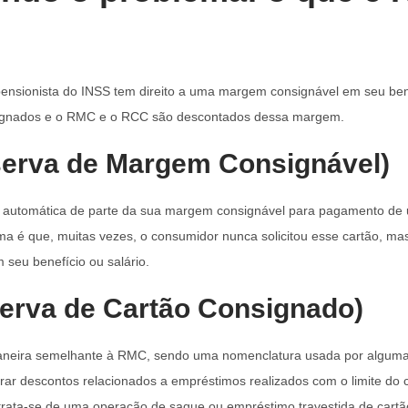
ensionista do INSS tem direito a uma margem consignável em seu bene
ignados e o RMC e o RCC são descontados dessa margem.
erva de Margem Consignável)
automática de parte da sua margem consignável para pagamento de u
ma é que, muitas vezes, o consumidor nunca solicitou esse cartão, m
seu benefício ou salário.
erva de Cartão Consignado)
neira semelhante à RMC, sendo uma nomenclatura usada por algumas 
trar descontos relacionados a empréstimos realizados com o limite do c
trata-se de uma operação de saque ou empréstimo travestida de cartão