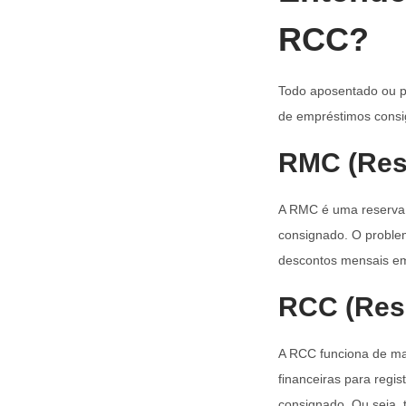
RCC?
Todo aposentado ou p
de empréstimos cons
RMC (Res
A RMC é uma reserva 
consignado. O proble
descontos mensais em 
RCC (Res
A RCC funciona de ma
financeiras para regis
consignado. Ou seja, 