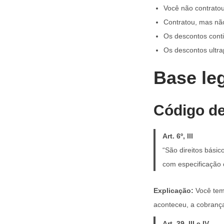
Você não contrato
Contratou, mas não
Os descontos cont
Os descontos ultr
Base leg
Código d
Art. 6º, III
“São direitos básic
com especificação 
Explicação:
Você tem 
aconteceu, a cobrança 
Art. 39, III e IV