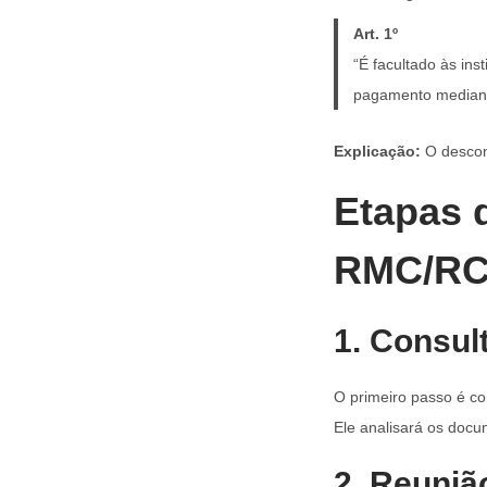
Art. 1º
“É facultado às in
pagamento mediant
Explicação:
O descont
Etapas 
RMC/R
1. Consul
O primeiro passo é c
Ele analisará os docum
2. Reuniã