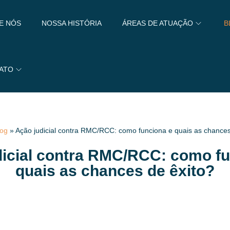
E NÓS
NOSSA HISTÓRIA
ÁREAS DE ATUAÇÃO
B
ATO
log
»
Ação judicial contra RMC/RCC: como funciona e quais as chances
dicial contra RMC/RCC: como fu
quais as chances de êxito?