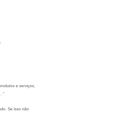
?
rodutos e serviços,
o…”
ndo. Se isso não