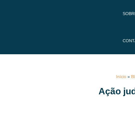
SOBR
CONT
Início
»
B
Ação ju