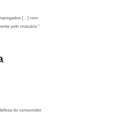
 empregados […] com
ente pelo mutuário.”
a
defesa do consumidor.