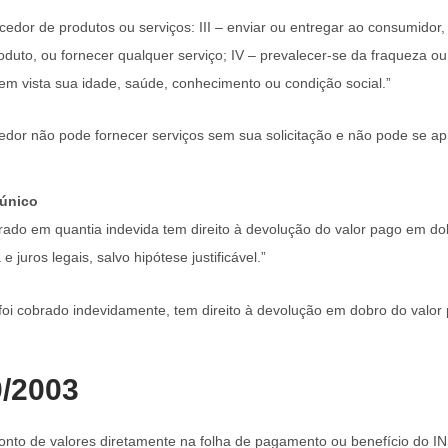
edor de produtos ou serviços: III – enviar ou entregar ao consumidor,
oduto, ou fornecer qualquer serviço; IV – prevalecer-se da fraqueza ou
em vista sua idade, saúde, conhecimento ou condição social.”
dor não pode fornecer serviços sem sua solicitação e não pode se apr
 único
ado em quantia indevida tem direito à devolução do valor pago em do
 juros legais, salvo hipótese justificável.”
oi cobrado indevidamente, tem direito à devolução em dobro do valor
0/2003
conto de valores diretamente na folha de pagamento ou benefício do I