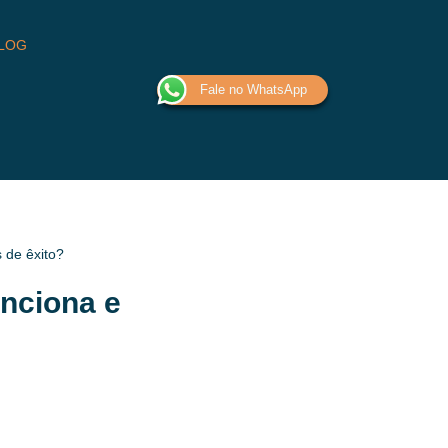
LOG
Fale no WhatsApp
 de êxito?
nciona e