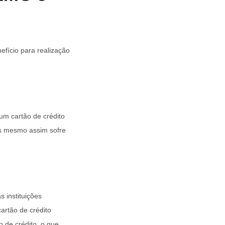
fício para realização
m cartão de crédito
as mesmo assim sofre
instituições
artão de crédito
 de crédito, o que