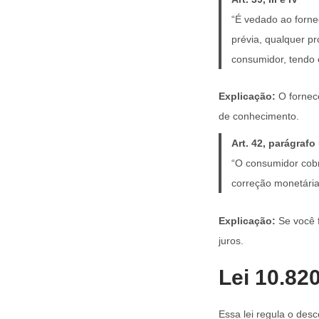
“É vedado ao fornec
prévia, qualquer pr
consumidor, tendo 
Explicação:
O fornece
de conhecimento.
Art. 42, parágrafo
“O consumidor cobr
correção monetária e
Explicação:
Se você f
juros.
Lei 10.82
Essa lei regula o des